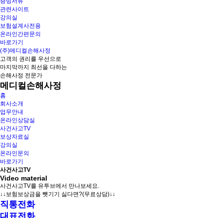
증빙서류
관련사이트
강의실
보험설계사전용
온라인간편문의
바로가기
(주)메디컬손해사정
고객의 권리를 우선으로
마지막까지 최선을 다하는
손해사정 전문가
메디컬손해사정
홈
회사소개
업무안내
온라인상담실
사건사고TV
보상자료실
강의실
온라인문의
바로가기
사건사고TV
Video material
사건사고TV를 유투브에서 만나보세요.
↓↓보험보상금을 뺏기기 싫다면?(무료상담)↓↓
직통전화
대표전화