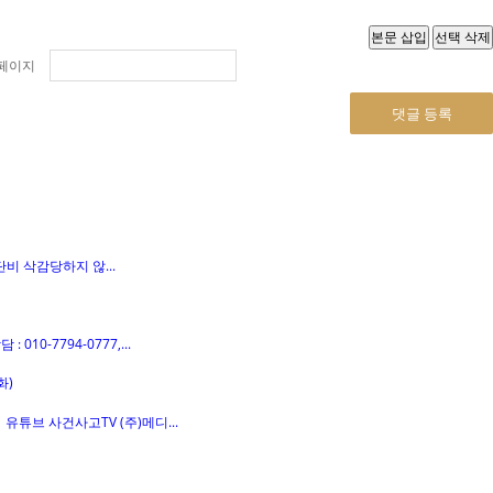
페이지
댓글 등록
비 삭감당하지 않...
0-7794-0777,...
튜브 사건사고TV (주)메디...