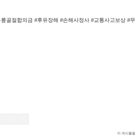
릎골절합의금 #후유장해 #손해사정사 #교통사고보상 #무
이 게시물을