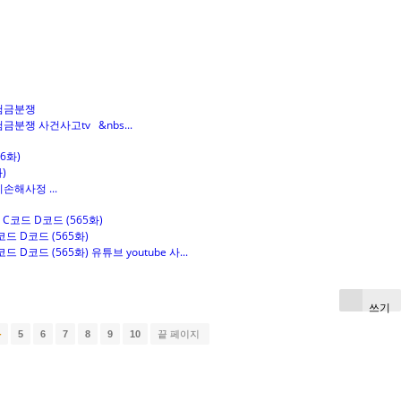
보험금분쟁
분쟁 사건사고tv &nbs...
)
해사정 ...
드 D코드 (565화)
코드 (565화) 유튜브 youtube 사...
쓰기
4
5
6
7
8
9
10
끝 페이지