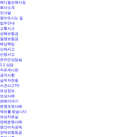
메디컬손해사정
메뉴 건너뛰기
회사소개
인사말
찾아오시는 길
업무안내
교통사고
상해보험금
질병보험금
배상책임
산재사고
선원사고
온라인상담실
1:1 상담
자유게시판
공지사항
실무자전용
사건사고TV
보상정보
보상사례
판례이야기
분쟁조정사례
제보를 받습니다
보상자료실
판례분쟁사례
중간이자공제
장애보험등급