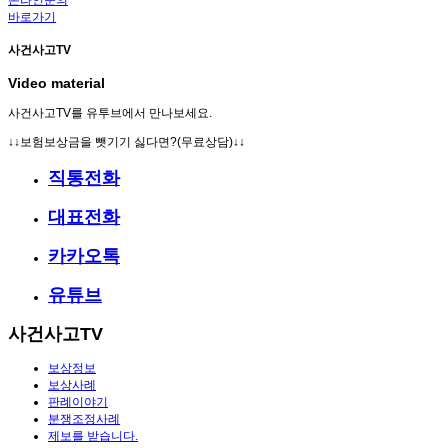
바로가기
사건사고TV
Video material
사건사고TV를 유투브에서 만나보세요.
↓↓보험보상금을 뺏기기 싫다면?(무료상담)↓↓
직통전화
대표전화
카카오톡
유튜브
사건사고TV
보상정보
보상사례
판례이야기
분쟁조정사례
제보를 받습니다.