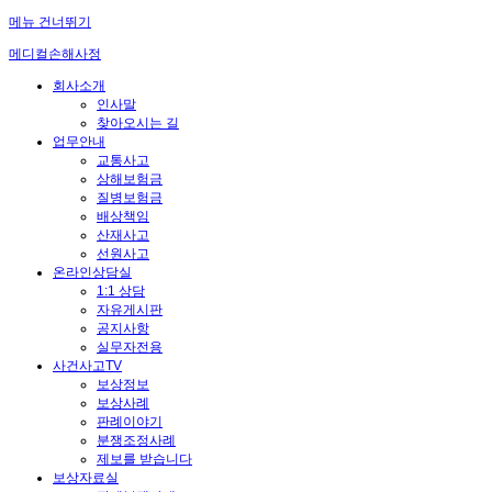
메뉴 건너뛰기
메디컬손해사정
회사소개
인사말
찾아오시는 길
업무안내
교통사고
상해보험금
질병보험금
배상책임
산재사고
선원사고
온라인상담실
1:1 상담
자유게시판
공지사항
실무자전용
사건사고TV
보상정보
보상사례
판례이야기
분쟁조정사례
제보를 받습니다
보상자료실