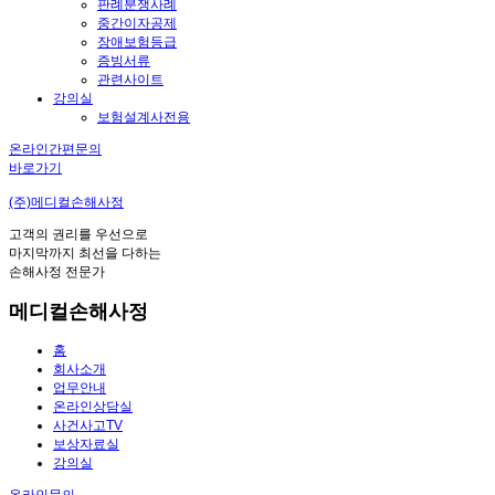
판례분쟁사례
중간이자공제
장애보험등급
증빙서류
관련사이트
강의실
보험설계사전용
온라인간편문의
바로가기
(주)메디컬손해사정
고객의 권리를 우선으로
마지막까지 최선을 다하는
손해사정 전문가
메디컬손해사정
홈
회사소개
업무안내
온라인상담실
사건사고TV
보상자료실
강의실
온라인문의