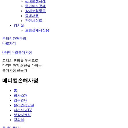
판례분쟁사례
중간이자공제
장애보험등급
증빙서류
관련사이트
강의실
보험설계사전용
온라인간편문의
바로가기
(주)메디컬손해사정
고객의 권리를 우선으로
마지막까지 최선을 다하는
손해사정 전문가
메디컬손해사정
홈
회사소개
업무안내
온라인상담실
사건사고TV
보상자료실
강의실
온라인문의