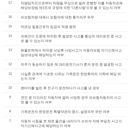
차량임차인으로부터 차량을 무상으로 빌려 운행한 자를 자동차손해
17
배상보장법 제3조의 규정에 의한 ‘다른사람’으로 볼 수 있는지 여부
피보험차량 대체시 보험자에 대한 통지의무 유무
16
약관상 일용근로자 임금의 적용 범위
15
의뢰인이 도중에 하차한 후 발생한 사고를 통상의 대리운전 중 사고
14
로 볼 수 있는지 여부
화물트럭에서 하차중 낙상후 사망사고가 자동차보험 자기신체사고
13
담보대상에 해당하는지 여부
차주가 동승하지 않은 채 대리운전기사가 혼자 운전 중 발생한 사고
12
사실혼 관계에 기초한 사위는 가족운전 한정특약의 가족에 해당 되
11
는지 여부
렌터카를 빌린 후 친구가 운전하다가 사고를 낸 경우
10
견인 중 미끄러진 자동차에 깔려 사망한 경우 피보험자동차의 사고
9
로 볼 수 있는지 여부
가족운전자 한정운전 특별약관의 명시․설명의무 위반 여부
8
자동차 시동을 켠 채로 물건을 내리다가 쓰러져 차에 부딪친 사고가
7
자기신체사고에 해당하는지 여부