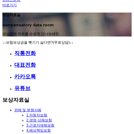
바로가기
보상자료실
compensatory data room
보상관련 자료를 손쉽게 만나보세요.
↓↓보험보상금을 뺏기기 싫다면?(무료상담)↓↓
직통전화
대표전화
카카오톡
유튜브
보상자료실
판례 및 분쟁사례
1.자동차보험
2.생명·상해보험
3.근로자재해보험
4.배상책임보험