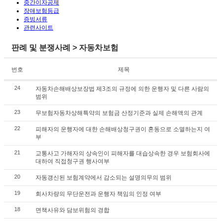
중간이자공제
장애보험등급
증빙서류
관련사이트
판례 및 분쟁사례 > 자동차보험
번호
제목
자동차손해배상보장법 제3조의 규정에 의한 운행자 및 다른 사람의
24
범위
무보험자동차상해특약의 보험금 산정기준과 실제 손해액의 관계
23
피해자의 운행자에 대한 손해배상청구권이 혼동으로 소멸하는지 여
22
부
교통사고 가해자의 상속인이 피해자를 대습상속한 경우 보험회사에
21
대하여 직접청구권 행사여부
자동갱신된 보험계약에서 감소되는 설명의무의 범위
20
회사차량의 무단운전과 운행자 책임의 인정 여부
19
면책사유와 담보위험의 경합
18