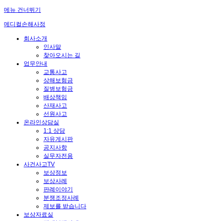
메뉴 건너뛰기
메디컬손해사정
회사소개
인사말
찾아오시는 길
업무안내
교통사고
상해보험금
질병보험금
배상책임
산재사고
선원사고
온라인상담실
1:1 상담
자유게시판
공지사항
실무자전용
사건사고TV
보상정보
보상사례
판례이야기
분쟁조정사례
제보를 받습니다
보상자료실