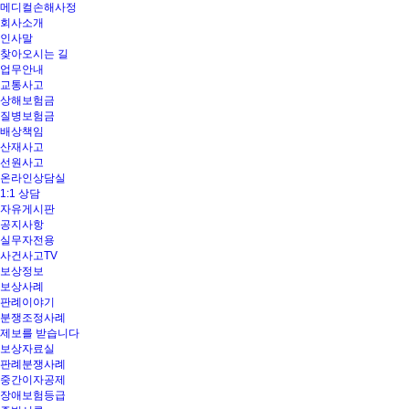
메디컬손해사정
메뉴 건너뛰기
회사소개
인사말
찾아오시는 길
업무안내
교통사고
상해보험금
질병보험금
배상책임
산재사고
선원사고
온라인상담실
1:1 상담
자유게시판
공지사항
실무자전용
사건사고TV
보상정보
보상사례
판례이야기
분쟁조정사례
제보를 받습니다
보상자료실
판례분쟁사례
중간이자공제
장애보험등급