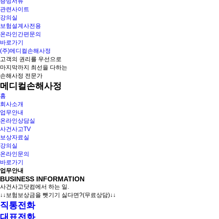
증빙서류
관련사이트
강의실
보험설계사전용
온라인간편문의
바로가기
(주)메디컬손해사정
고객의 권리를 우선으로
마지막까지 최선을 다하는
손해사정 전문가
메디컬손해사정
홈
회사소개
업무안내
온라인상담실
사건사고TV
보상자료실
강의실
온라인문의
바로가기
업무안내
BUSINESS INFORMATION
사건사고닷컴에서 하는 일.
↓↓보험보상금을 뺏기기 싫다면?(무료상담)↓↓
직통전화
대표전화