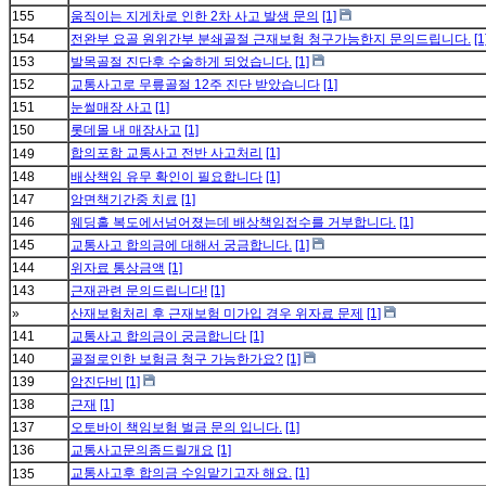
155
움직이는 지게차로 인한 2차 사고 발생 문의
[1]
154
전완부 요골 원위간부 분쇄골절 근재보험 청구가능한지 문의드립니다.
[1
153
발목골절 진단후 수술하게 되었습니다.
[1]
152
교통사고로 무릎골절 12주 진단 받았습니다
[1]
151
눈썰매장 사고
[1]
150
롯데몰 내 매장사고
[1]
합의포함 교통사고 전반 사고처리
[1]
149
148
배상책임 유무 확인이 필요합니다
[1]
147
암면책기간중 치료
[1]
146
웨딩홀 복도에서넘어졌는데 배상책임접수를 거부합니다.
[1]
145
교통사고 합의금에 대해서 궁금합니다.
[1]
144
위자료 통상금액
[1]
143
근재관련 문의드립니다!
[1]
»
산재보험처리 후 근재보험 미가입 경우 위자료 문제
[1]
141
교통사고 합의금이 궁금합니다
[1]
140
골절로인한 보험금 청구 가능한가요?
[1]
139
암진단비
[1]
138
근재
[1]
137
오토바이 책임보험 벌금 문의 입니다.
[1]
136
교통사고문의좀드릴개요
[1]
교통사고후 합의금 수임맡기고자 해요.
[1]
135