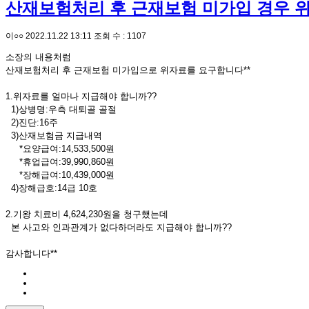
산재보험처리 후 근재보험 미가입 경우 
이○○
2022.11.22 13:11
조회 수 : 1107
소장의 내용처럼
산재보험처리 후 근재보험 미가입으로 위자료를 요구합니다**
1.위자료를 얼마나 지급해야 합니까??
1)상병명:우측 대퇴골 골절
2)진단:16주
3)산재보험금 지급내역
*요양급여:14,533,500원
*휴업급여:39,990,860원
*장해급여:10,439,000원
4)장해급호:14급 10호
2.기왕 치료비 4,624,230원을 청구했는데
본 사고와 인과관계가 없다하더라도 지급해야 합니까??
감사합니다**