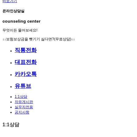
바로가기
온라인상담실
counseling center
무엇이든 물어보세요!
↓↓보험보상금을 뺏기기 싫다면?(무료상담)↓↓
직통전화
대표전화
카카오톡
유튜브
1:1상담
자유게시판
실무자전용
공지사항
1:1상담