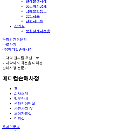
판례분쟁사례
중간이자공제
장애보험등급
증빙서류
관련사이트
강의실
보험설계사전용
온라인간편문의
바로가기
(주)메디컬손해사정
고객의 권리를 우선으로
마지막까지 최선을 다하는
손해사정 전문가
메디컬손해사정
홈
회사소개
업무안내
온라인상담실
사건사고TV
보상자료실
강의실
온라인문의