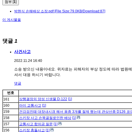
첨부 [
1
]
박현식 손해배상 소장.pdf
[File Size:79.0KB/Download:87]
이 게시물을
댓글
1
사건사고
2022.11.24 16:40
소송 받으신 내용이네요. 위자료는 피해자의 부상 정도에 따라 법원
셔서 대응 하시기 바랍니다.
댓글
번호
상행결장의 양성 신생물 D-122
[1]
161
160
아이 교통사고
[1]
159
건강검진때 대장내시경 해서 용종 3개를 절제 했는데 관상선종 D126 코
158
스키장 사고 손목골절로인한 배상
[1]
157
교통사고 합의금 질문
[1]
156
스키장 충돌사고
[1]