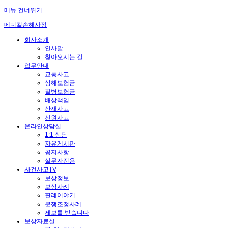
메뉴 건너뛰기
메디컬손해사정
회사소개
인사말
찾아오시는 길
업무안내
교통사고
상해보험금
질병보험금
배상책임
산재사고
선원사고
온라인상담실
1:1 상담
자유게시판
공지사항
실무자전용
사건사고TV
보상정보
보상사례
판례이야기
분쟁조정사례
제보를 받습니다
보상자료실