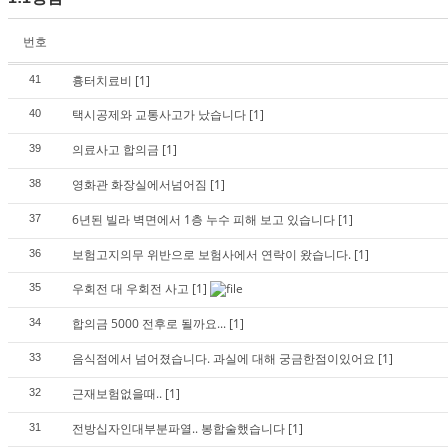
번호
흉터치료비
[1]
41
택시공제와 교통사고가 났습니다
[1]
40
의료사고 합의금
[1]
39
영화관 화장실에서넘어짐
[1]
38
6년된 빌라 벽면에서 1층 누수 피해 보고 있습니다
[1]
37
보험고지의무 위반으로 보험사에서 연락이 왔습니다.
[1]
36
우회전 대 우회전 사고
[1]
35
합의금 5000 전후로 될까요...
[1]
34
음식점에서 넘어졌습니다. 과실에 대해 궁금한점이있어요
[1]
33
근재보험없을때..
[1]
32
전방십자인대부분파열.. 봉합술했습니다
[1]
31