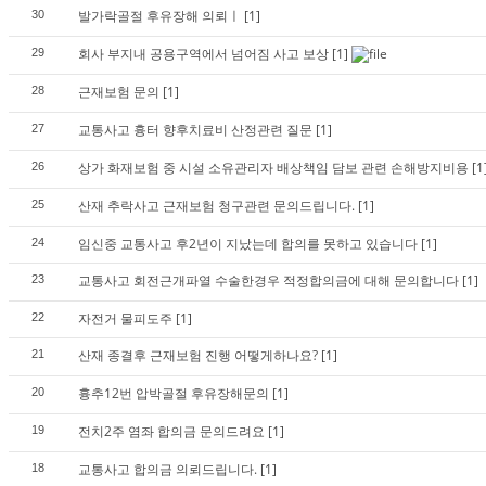
발가락골절 후유장해 의뢰ㅣ
[1]
30
회사 부지내 공용구역에서 넘어짐 사고 보상
[1]
29
근재보험 문의
[1]
28
교통사고 흉터 향후치료비 산정관련 질문
[1]
27
상가 화재보험 중 시설 소유관리자 배상책임 담보 관련 손해방지비용
[1
26
산재 추락사고 근재보험 청구관련 문의드립니다.
[1]
25
임신중 교통사고 후2년이 지났는데 합의를 못하고 있습니다
[1]
24
교통사고 회전근개파열 수술한경우 적정합의금에 대해 문의합니다
[1]
23
자전거 물피도주
[1]
22
산재 종결후 근재보험 진행 어떻게하나요?
[1]
21
흉추12번 압박골절 후유장해문의
[1]
20
전치2주 염좌 합의금 문의드려요
[1]
19
교통사고 합의금 의뢰드립니다.
[1]
18