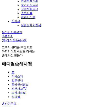
판례분쟁사례
중간이자공제
장애보험등급
증빙서류
관련사이트
강의실
보험설계사전용
온라인간편문의
바로가기
(주)메디컬손해사정
고객의 권리를 우선으로
마지막까지 최선을 다하는
손해사정 전문가
메디컬손해사정
홈
회사소개
업무안내
온라인상담실
사건사고TV
보상자료실
강의실
온라인문의