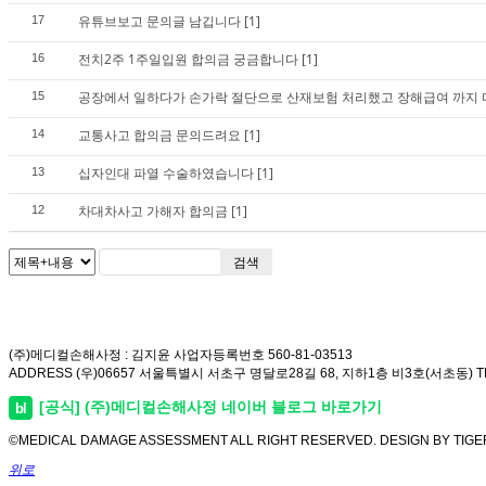
유튜브보고 문의글 남깁니다
[1]
17
전치2주 1주일입원 합의금 궁금합니다
[1]
16
공장에서 일하다가 손가락 절단으로 산재보험 처리했고 장해급여 까지 
15
교통사고 합의금 문의드려요
[1]
14
십자인대 파열 수술하였습니다
[1]
13
차대차사고 가해자 합의금
[1]
12
검색
(주)메디컬손해사정 : 김지윤 사업자등록번호 560-81-03513
ADDRESS (우)06657 서울특별시 서초구 명달로28길 68, 지하1층 비3호(서초동) TEL 1
[공식] (주)메디컬손해사정 네이버 블로그 바로가기
bl
©MEDICAL DAMAGE ASSESSMENT ALL RIGHT RESERVED. DESIGN BY TIG
위로