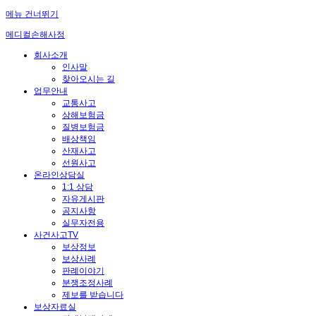
메뉴 건너뛰기
메디컬손해사정
회사소개
인사말
찾아오시는 길
업무안내
교통사고
상해보험금
질병보험금
배상책임
산재사고
선원사고
온라인상담실
1:1 상담
자유게시판
공지사항
실무자전용
사건사고TV
보상정보
보상사례
판례이야기
분쟁조정사례
제보를 받습니다
보상자료실