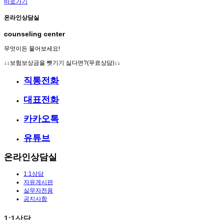
바로가기
온라인상담실
counseling center
무엇이든 물어보세요!
↓↓보험보상금을 뺏기기 싫다면?(무료상담)↓↓
직통전화
대표전화
카카오톡
유튜브
온라인상담실
1:1상담
자유게시판
실무자전용
공지사항
1:1상담