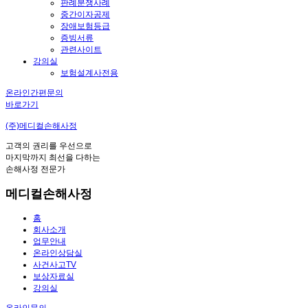
판례분쟁사례
중간이자공제
장애보험등급
증빙서류
관련사이트
강의실
보험설계사전용
온라인간편문의
바로가기
(주)메디컬손해사정
고객의 권리를 우선으로
마지막까지 최선을 다하는
손해사정 전문가
메디컬손해사정
홈
회사소개
업무안내
온라인상담실
사건사고TV
보상자료실
강의실
온라인문의