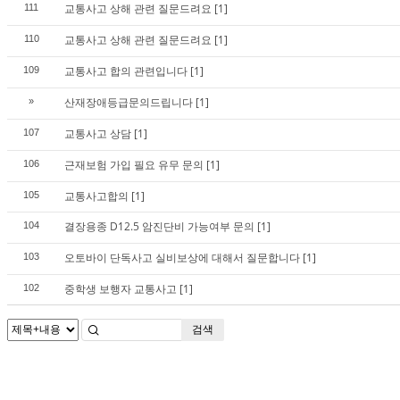
교통사고 상해 관련 질문드려요
[1]
111
교통사고 상해 관련 질문드려요
[1]
110
교통사고 합의 관련입니다
[1]
109
산재장애등급문의드립니다
[1]
»
교통사고 상담
[1]
107
근재보험 가입 필요 유무 문의
[1]
106
교통사고합의
[1]
105
결장용종 D12.5 암진단비 가능여부 문의
[1]
104
오토바이 단독사고 실비보상에 대해서 질문합니다
[1]
103
중학생 보행자 교통사고
[1]
102
검색