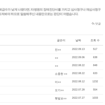
장해급수가 낮게 나왔다면, 타병원의 장애진단서를 가지고 심사청구나 재심사청구
을 따져봐야 하므로 말씀해주신 내용만으로는 판단이 어렵습니다.
댓글
글쓴이
날짜
조회 수
진○○
2022.09.13
517
○○
2022.09.06
638
○○
2022.08.22
848
소중한 ○○
2022.08.22
633
이○○
2022.08.12
1232
오기○○
2022.07.28
554
햇빛보○○
2022.07.27
1033