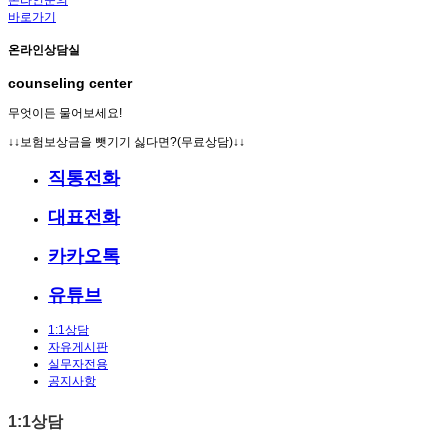
바로가기
온라인상담실
counseling center
무엇이든 물어보세요!
↓↓보험보상금을 뺏기기 싫다면?(무료상담)↓↓
직통전화
대표전화
카카오톡
유튜브
1:1상담
자유게시판
실무자전용
공지사항
1:1상담