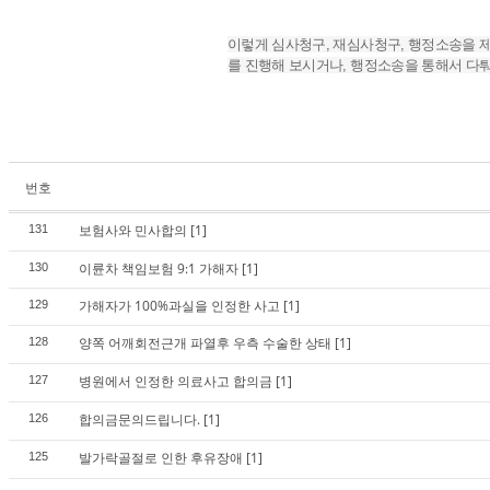
이렇게 심사청구, 재심사청구, 행정소송을 
를 진행해 보시거나, 행정소송을 통해서 다
번호
보험사와 민사합의
[1]
131
이륜차 책임보험 9:1 가해자
[1]
130
가해자가 100%과실을 인정한 사고
[1]
129
양쪽 어깨회전근개 파열후 우측 수술한 상태
[1]
128
병원에서 인정한 의료사고 합의금
[1]
127
합의금문의드립니다.
[1]
126
발가락골절로 인한 후유장애
[1]
125