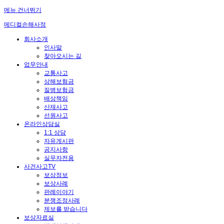
메뉴 건너뛰기
메디컬손해사정
회사소개
인사말
찾아오시는 길
업무안내
교통사고
상해보험금
질병보험금
배상책임
산재사고
선원사고
온라인상담실
1:1 상담
자유게시판
공지사항
실무자전용
사건사고TV
보상정보
보상사례
판례이야기
분쟁조정사례
제보를 받습니다
보상자료실