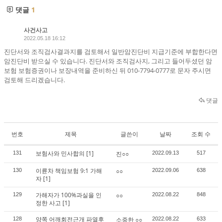
댓글
1
사건사고
2022.05.18 16:12
진단서와 조직검사결과지를 검토해서 일반암진단비 지급기준에 부합한다면
암진단비 받으실 수 있습니다. 진단서와 조직검사지, 그리고 들어두셨던 암
보험 보험증권이나 보장내역을 준비하신 뒤 010-7794-0777로 문자 주시면
검토해 드리겠습니다.
댓글
번호
제목
글쓴이
날짜
조회 수
보험사와 민사합의
[1]
131
진○○
2022.09.13
517
이륜차 책임보험 9:1 가해
130
○○
2022.09.06
638
자
[1]
가해자가 100%과실을 인
129
○○
2022.08.22
848
정한 사고
[1]
양쪽 어깨회전근개 파열후
128
소중한 ○○
2022.08.22
633