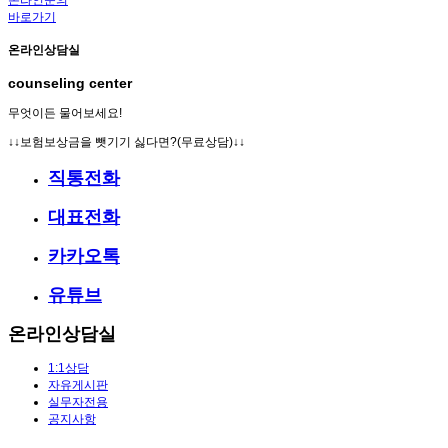
바로가기
온라인상담실
counseling center
무엇이든 물어보세요!
↓↓보험보상금을 뺏기기 싫다면?(무료상담)↓↓
직통전화
대표전화
카카오톡
유튜브
온라인상담실
1:1상담
자유게시판
실무자전용
공지사항