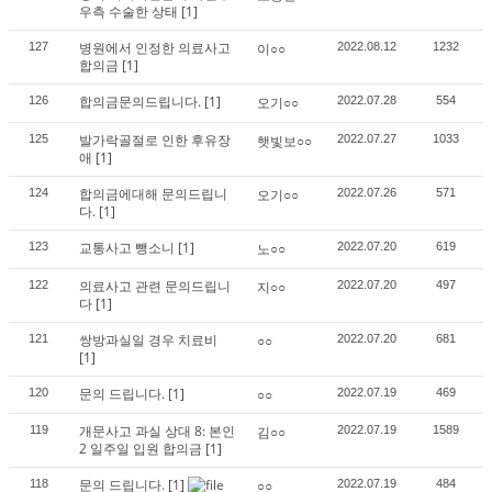
우측 수술한 상태
[1]
병원에서 인정한 의료사고
127
이○○
2022.08.12
1232
합의금
[1]
합의금문의드립니다.
[1]
126
오기○○
2022.07.28
554
발가락골절로 인한 후유장
125
햇빛보○○
2022.07.27
1033
애
[1]
합의금에대해 문의드립니
124
오기○○
2022.07.26
571
다.
[1]
교통사고 뺑소니
[1]
123
노○○
2022.07.20
619
의료사고 관련 문의드립니
122
지○○
2022.07.20
497
다
[1]
쌍방과실일 경우 치료비
121
○○
2022.07.20
681
[1]
문의 드립니다.
[1]
120
○○
2022.07.19
469
개문사고 과실 상대 8: 본인
119
김○○
2022.07.19
1589
2 일주일 입원 합의금
[1]
문의 드립니다.
[1]
118
○○
2022.07.19
484