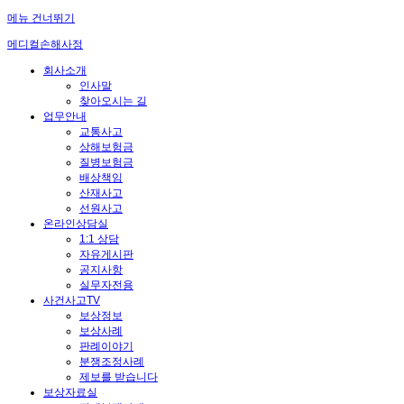
메뉴 건너뛰기
메디컬손해사정
회사소개
인사말
찾아오시는 길
업무안내
교통사고
상해보험금
질병보험금
배상책임
산재사고
선원사고
온라인상담실
1:1 상담
자유게시판
공지사항
실무자전용
사건사고TV
보상정보
보상사례
판례이야기
분쟁조정사례
제보를 받습니다
보상자료실