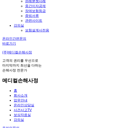
판례분쟁사례
중간이자공제
장애보험등급
증빙서류
관련사이트
강의실
보험설계사전용
온라인간편문의
바로가기
(주)메디컬손해사정
고객의 권리를 우선으로
마지막까지 최선을 다하는
손해사정 전문가
메디컬손해사정
홈
회사소개
업무안내
온라인상담실
사건사고TV
보상자료실
강의실
온라인문의