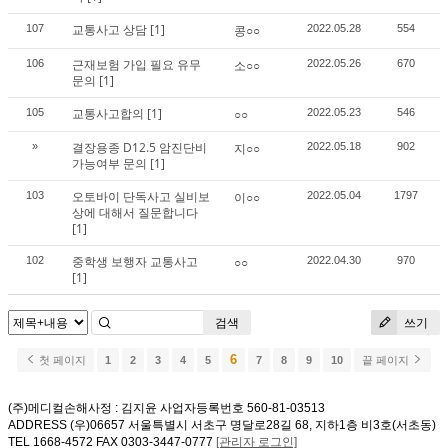
교통사고 상담
[1]
107
콩○○
2022.05.28
554
근재보험 가입 필요 유무
106
소○○
2022.05.26
670
문의
[1]
교통사고합의
[1]
105
○○
2022.05.23
546
결장용종 D12.5 암진단비
»
지○○
2022.05.18
902
가능여부 문의
[1]
오토바이 단독사고 실비보
103
이○○
2022.05.04
1797
상에 대해서 질문합니다
[1]
중학생 보행자 교통사고
102
○○
2022.04.30
970
[1]
검색
쓰기
6
첫 페이지
1
2
3
4
5
7
8
9
10
끝 페이지
(주)메디컬손해사정 : 김지윤 사업자등록번호 560-81-03513
ADDRESS (우)06657 서울특별시 서초구 명달로28길 68, 지하1층 비3호(서초동)
TEL 1668-4572 FAX 0303-3447-0777
[관리자 로그인]