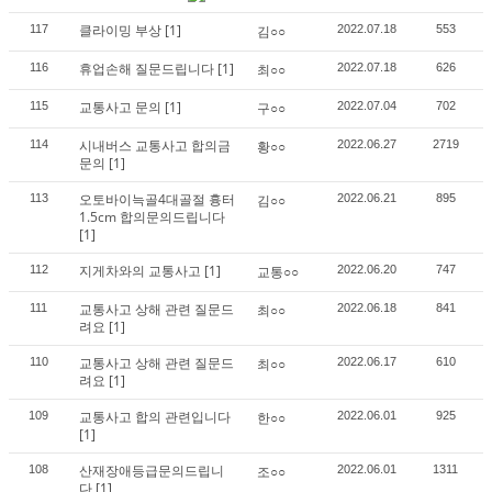
클라이밍 부상
[1]
117
김○○
2022.07.18
553
휴업손해 질문드립니다
[1]
116
최○○
2022.07.18
626
교통사고 문의
[1]
115
구○○
2022.07.04
702
시내버스 교통사고 합의금
114
황○○
2022.06.27
2719
문의
[1]
오토바이늑골4대골절 흉터
113
김○○
2022.06.21
895
1.5cm 합의문의드립니다
[1]
지게차와의 교통사고
[1]
112
교통○○
2022.06.20
747
교통사고 상해 관련 질문드
111
최○○
2022.06.18
841
려요
[1]
교통사고 상해 관련 질문드
110
최○○
2022.06.17
610
려요
[1]
교통사고 합의 관련입니다
109
한○○
2022.06.01
925
[1]
산재장애등급문의드립니
108
조○○
2022.06.01
1311
다
[1]