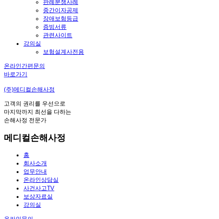
판례분쟁사례
중간이자공제
장애보험등급
증빙서류
관련사이트
강의실
보험설계사전용
온라인간편문의
바로가기
(주)메디컬손해사정
고객의 권리를 우선으로
마지막까지 최선을 다하는
손해사정 전문가
메디컬손해사정
홈
회사소개
업무안내
온라인상담실
사건사고TV
보상자료실
강의실
온라인문의