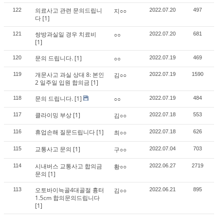
의료사고 관련 문의드립니
122
지○○
2022.07.20
497
다
[1]
쌍방과실일 경우 치료비
121
○○
2022.07.20
681
[1]
문의 드립니다.
[1]
120
○○
2022.07.19
469
개문사고 과실 상대 8: 본인
119
김○○
2022.07.19
1590
2 일주일 입원 합의금
[1]
문의 드립니다.
[1]
118
○○
2022.07.19
484
클라이밍 부상
[1]
117
김○○
2022.07.18
553
휴업손해 질문드립니다
[1]
116
최○○
2022.07.18
626
교통사고 문의
[1]
115
구○○
2022.07.04
703
시내버스 교통사고 합의금
114
황○○
2022.06.27
2719
문의
[1]
오토바이늑골4대골절 흉터
113
김○○
2022.06.21
895
1.5cm 합의문의드립니다
[1]