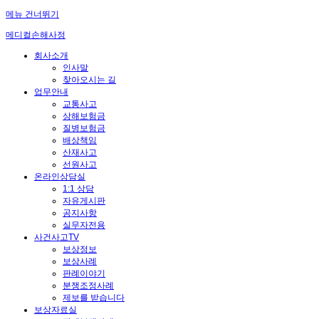
메뉴 건너뛰기
메디컬손해사정
회사소개
인사말
찾아오시는 길
업무안내
교통사고
상해보험금
질병보험금
배상책임
산재사고
선원사고
온라인상담실
1:1 상담
자유게시판
공지사항
실무자전용
사건사고TV
보상정보
보상사례
판례이야기
분쟁조정사례
제보를 받습니다
보상자료실