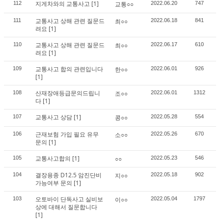
지게차와의 교통사고
[1]
112
교통○○
2022.06.20
747
교통사고 상해 관련 질문드
111
최○○
2022.06.18
841
려요
[1]
교통사고 상해 관련 질문드
110
최○○
2022.06.17
610
려요
[1]
교통사고 합의 관련입니다
109
한○○
2022.06.01
926
[1]
산재장애등급문의드립니
108
조○○
2022.06.01
1312
다
[1]
교통사고 상담
[1]
107
콩○○
2022.05.28
554
근재보험 가입 필요 유무
106
소○○
2022.05.26
670
문의
[1]
교통사고합의
[1]
105
○○
2022.05.23
546
결장용종 D12.5 암진단비
104
지○○
2022.05.18
902
가능여부 문의
[1]
오토바이 단독사고 실비보
103
이○○
2022.05.04
1797
상에 대해서 질문합니다
[1]