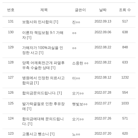
번호
제목
글쓴이
날짜
조회 수
보험사와 민사합의
[1]
131
진○○
2022.09.13
517
이륜차 책임보험 9:1 가해
130
○○
2022.09.06
638
자
[1]
가해자가 100%과실을 인
129
○○
2022.08.22
848
정한 사고
[1]
양쪽 어깨회전근개 파열후
128
소중한 ○○
2022.08.22
633
우측 수술한 상태
[1]
병원에서 인정한 의료사고
127
이○○
2022.08.12
1232
합의금
[1]
합의금문의드립니다.
[1]
126
오기○○
2022.07.28
554
발가락골절로 인한 후유장
125
햇빛보○○
2022.07.27
1033
애
[1]
합의금에대해 문의드립니
124
오기○○
2022.07.26
571
다.
[1]
교통사고 뺑소니
[1]
123
노○○
2022.07.20
620