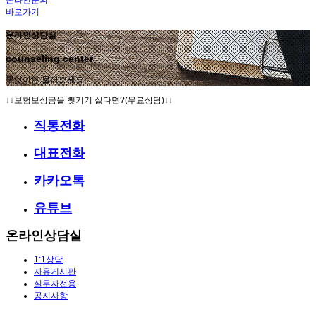
바로가기
온라인상담실
counseling center
무엇이든 물어보세요!
↓↓보험보상금을 뺏기기 싫다면?(무료상담)↓↓
직통전화
대표전화
카카오톡
유튜브
온라인상담실
1:1상담
자유게시판
실무자전용
공지사항