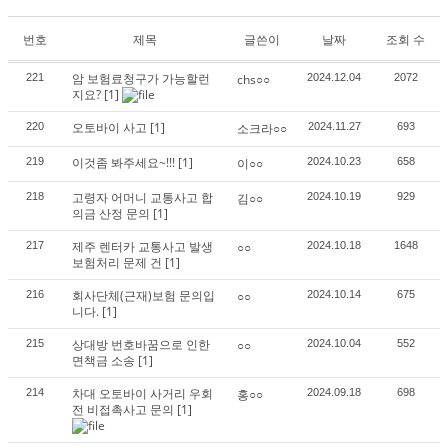
번호
제목
글쓴이
날짜
조회 수
암 보험료청구가 가능할런
221
chs○○
2024.12.04
2072
지요?
[1]
오토바이 사고
[1]
220
소크라○○
2024.11.27
693
이것좀 봐주세요~!!!
[1]
219
이○○
2024.10.23
658
고령자 어머니 교통사고 합
218
김○○
2024.10.19
929
의금 산정 문의
[1]
제주 렌터카 교통사고 발생
217
○○
2024.10.18
1648
보험처리 문제 건
[1]
회사단체(근재)보험 문의입
216
○○
2024.10.14
675
니다.
[1]
상대방 번호바꿈으로 인한
215
○○
2024.10.04
552
면책금 소송
[1]
차대 오토바이 사거리 우회
214
홍○○
2024.09.18
698
전 비접촉사고 문의
[1]