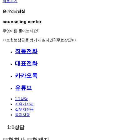
바로가기
온라인상담실
counseling center
무엇이든 물어보세요!
↓↓보험보상금을 뺏기기 싫다면?(무료상담)↓↓
직통전화
대표전화
카카오톡
유튜브
1:1상담
자유게시판
실무자전용
공지사항
1:1상담
보험회사 보험해지