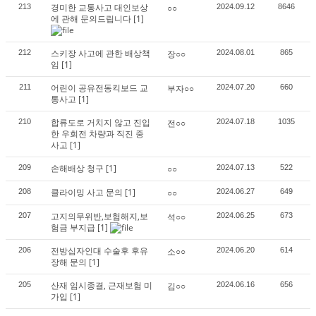
경미한 교통사고 대인보상
213
○○
2024.09.12
8646
에 관해 문의드립니다
[1]
스키장 사고에 관한 배상책
212
장○○
2024.08.01
865
임
[1]
어린이 공유전동킥보드 교
211
부자○○
2024.07.20
660
통사고
[1]
합류도로 거치지 않고 진입
210
전○○
2024.07.18
1035
한 우회전 차량과 직진 중
사고
[1]
손해배상 청구
[1]
209
○○
2024.07.13
522
클라이밍 사고 문의
[1]
208
○○
2024.06.27
649
고지의무위반,보험해지,보
207
석○○
2024.06.25
673
험금 부지급
[1]
전방십자인대 수술후 후유
206
소○○
2024.06.20
614
장해 문의
[1]
산재 임시종결, 근재보험 미
205
김○○
2024.06.16
656
가입
[1]