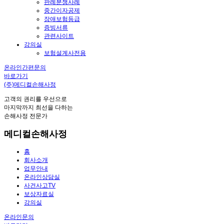
판례분쟁사례
중간이자공제
장애보험등급
증빙서류
관련사이트
강의실
보험설계사전용
온라인간편문의
바로가기
(주)메디컬손해사정
고객의 권리를 우선으로
마지막까지 최선을 다하는
손해사정 전문가
메디컬손해사정
홈
회사소개
업무안내
온라인상담실
사건사고TV
보상자료실
강의실
온라인문의