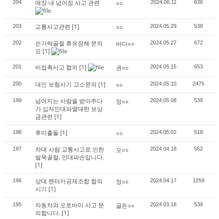
매장 내 넘어짐 사고 관련
204
○○
2024.06.11
636
교통사고관련
[1]
203
○○
2024.05.29
538
손가락골절 휴유장해 문의
202
바다○○
2024.05.27
672
요
[1]
비접촉사고 합의
[1]
201
권○○
2024.05.15
653
대인 보험사기 고소문의
[1]
200
○○
2024.05.10
2475
넘어지는 사람을 받아주다
199
정○○
2024.05.08
539
가 십자인대파열대한 보상
금관련
[1]
후미출돌
[1]
198
○○
2024.05.02
518
차대 사람 교통사고로 인한
197
오○○
2024.04.18
552
발목골절, 인대파손입니다.
[1]
상대 렌터카공제조합 합의
196
정○○
2024.04.17
1259
시기
[1]
자동차와 오토바이 사고 문
195
골든○○
2024.03.18
539
의합니다.
[1]