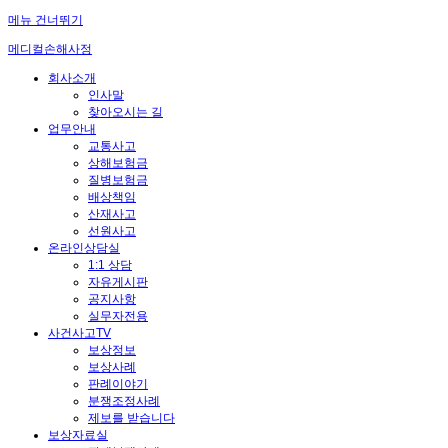
메뉴 건너뛰기
메디컬손해사정
회사소개
인사말
찾아오시는 길
업무안내
교통사고
상해보험금
질병보험금
배상책임
산재사고
선원사고
온라인상담실
1:1 상담
자유게시판
공지사항
실무자전용
사건사고TV
보상정보
보상사례
판례이야기
분쟁조정사례
제보를 받습니다
보상자료실